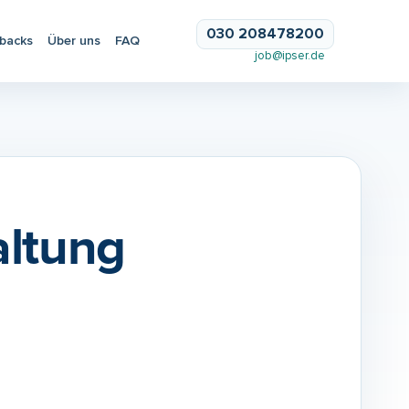
030 208478200
backs
Über uns
FAQ
job@ipser.de
altung