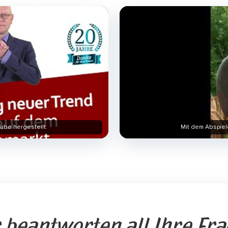
ube hergestellt.
Mit dem Abspiel
 beantworten all Ihre Fr