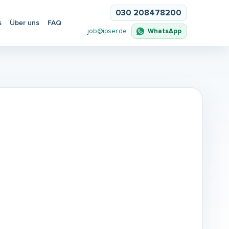
030 208478200
s
Über uns
FAQ
WhatsApp
job@ipser.de