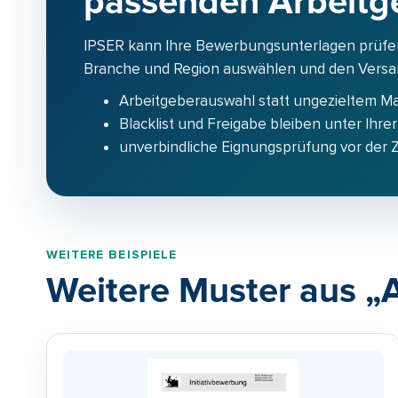
passenden Arbeitg
IPSER kann Ihre Bewerbungsunterlagen prüfe
Branche und Region auswählen und den Versand
Arbeitgeberauswahl statt ungezieltem M
Blacklist und Freigabe bleiben unter Ihrer
unverbindliche Eignungsprüfung vor der
WEITERE BEISPIELE
Weitere Muster aus 