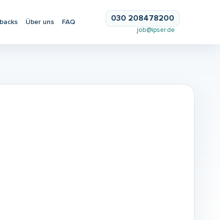
030 208478200
backs
Über uns
FAQ
job@ipser.de