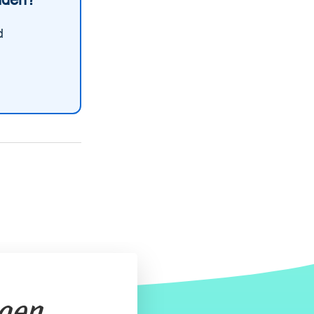
d
agen