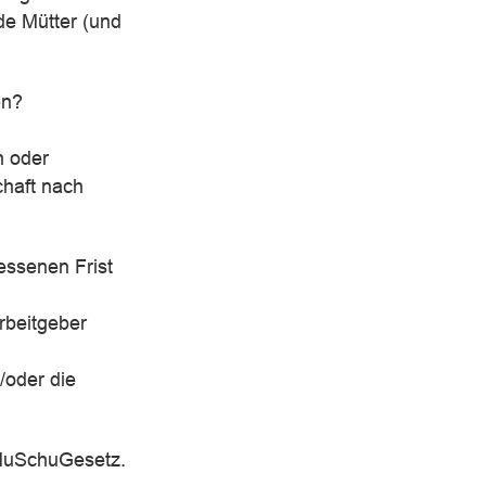
de Mütter (und
en?
h oder
chaft nach
essenen Frist
rbeitgeber
/oder die
 MuSchuGesetz.