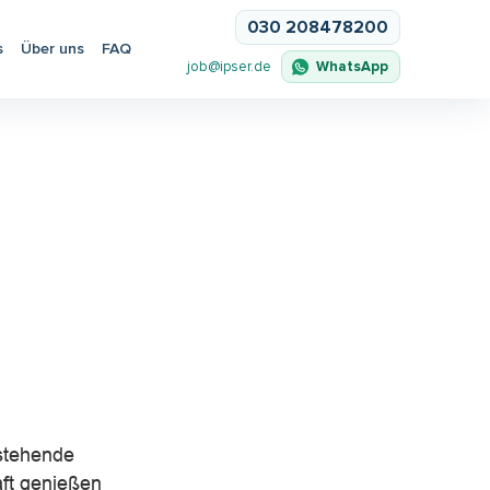
030 208478200
s
Über uns
FAQ
WhatsApp
job@ipser.de
rstehende
aft genießen