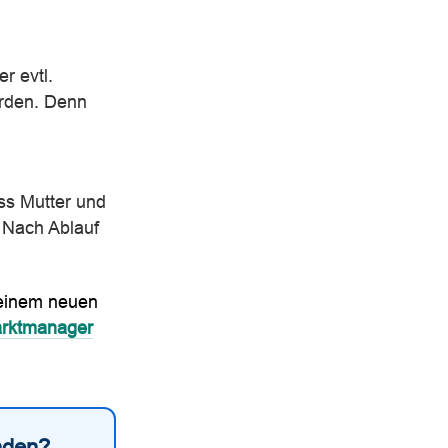
r evtl.
erden. Denn
ss Mutter und
. Nach Ablauf
 einem neuen
arktmanager
nden?