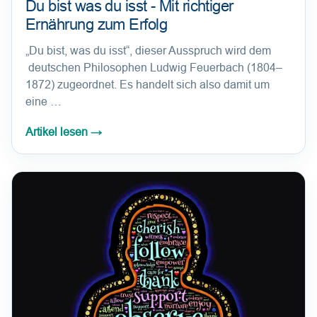
Du bist was du isst - Mit richtiger
Ernährung zum Erfolg
„Du bist, was du isst“, dieser Ausspruch wird dem
deutschen Philosophen Ludwig Feuerbach (1804–
1872) zugeordnet. Es handelt sich also damit um
eine …
Artikel lesen
→