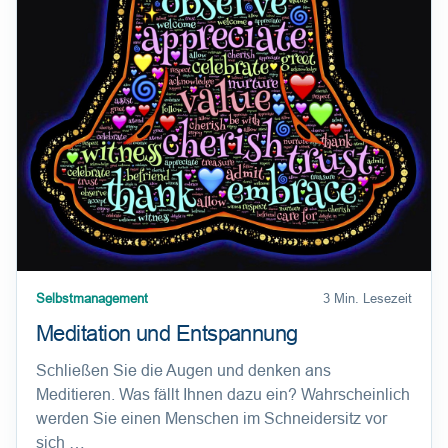
Selbstmanagement
3 Min. Lesezeit
Meditation und Entspannung
Schließen Sie die Augen und denken ans
Meditieren. Was fällt Ihnen dazu ein? Wahrscheinlich
werden Sie einen Menschen im Schneidersitz vor
sich …