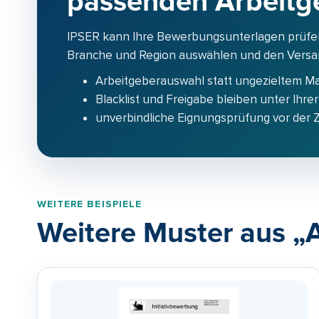
passenden Arbeitg
IPSER kann Ihre Bewerbungsunterlagen prüfe
Branche und Region auswählen und den Versand
Arbeitgeberauswahl statt ungezieltem M
Blacklist und Freigabe bleiben unter Ihrer
unverbindliche Eignungsprüfung vor der
WEITERE BEISPIELE
Weitere Muster aus 