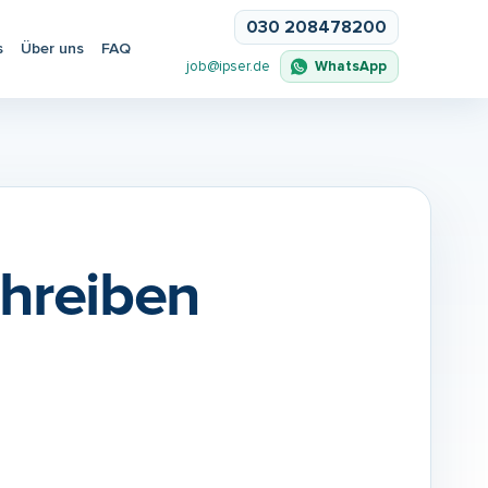
030 208478200
s
Über uns
FAQ
WhatsApp
job@ipser.de
hreiben