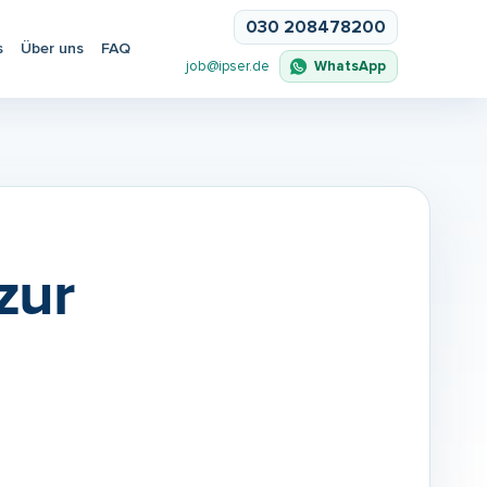
030 208478200
s
Über uns
FAQ
WhatsApp
job@ipser.de
zur